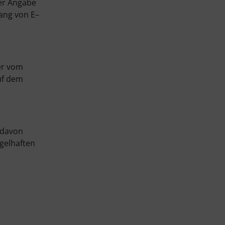
er Angabe
fang von E–
er vom
uf dem
 davon
gelhaften