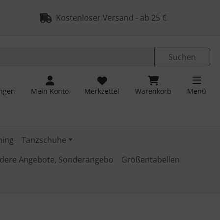
ngen
Springe zu den allgemeinen Informationen
Kostenloser Versand - ab 25 €
Suchen
ungen
Mein Konto
Merkzettel
Warenkorb
Menü
ming
Tanzschuhe
dere Angebote, Sonderangebo
Größentabellen