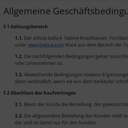
Parterreschuhe
Allgemeine Geschäftsbeding
Orientalisch
fays
Swing
§ 1 Geltungsbereich
Over and under
Ginadan
Turnen - Kunstturnen
1.1.
Der eShop bella-k Sabine Krauthäuser, Fischbeck
Pole Dance
Intermezzo
unter
www.bella-k.com
Ware aus dem Bereich der Tan
Spitzenschuh
1.2.
Die nachfolgenden Bedingungen gelten ausschlie
Prüfungs Kleidung
Iwa
oder Unternehmer ist.
Tanzschuhe Latein
Reiten
Luigi Favallo
1.3.
Abweichende Bedingungen sowieso Ergänzungen
Tanzschuhe Standard
dann verbindlich, wenn sie von dem Verkäufer schrift
Röcke und Wickelröcke
Motion Wear
Charakterschuhe
§ 2 Abschluss des Kaufvertrages
Salsa
polecandy
2.1.
Bevor der Kunde die Bestellung der gewünschte
Griechische Sandalen
Shirts und Tops
pridance
2.2.
Die abgesendete Bestellung des Kunden stellt le
Gymnastikkappen
dar und ist damit nur für den Kunden.