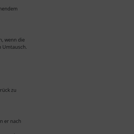
echendem
n, wenn die
en Umtausch.
urück zu
nn er nach