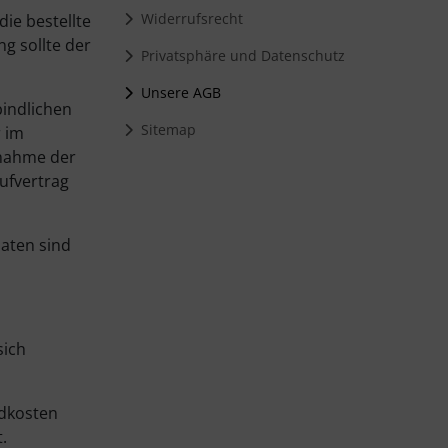
Widerrufsrecht
ie bestellte
g sollte der
Privatsphäre und Datenschutz
Unsere AGB
bindlichen
Sitemap
r im
nnahme der
ufvertrag
daten sind
sich
dkosten
.