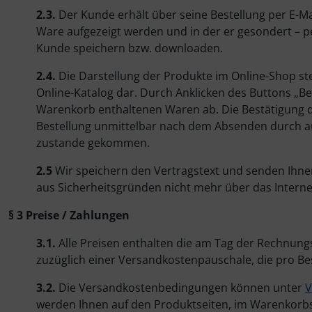
Strumpfhosen und Strümpfe
Roch Valley
2.3.
Der Kunde erhält über seine Bestellung per E-Mai
Gymnastikschuhe Rhythmikschuhe
Ware aufgezeigt werden und in der er gesondert – per
Stulpen
Rumpf
Kunde speichern bzw. downloaden.
Flamenco
Tango Argentino
Sansha
2.4.
Die Darstellung der Produkte im Online-Shop ste
Tango Argentino
Online-Katalog dar. Durch Anklicken des Buttons „Be
Warenkorb enthaltenen Waren ab. Die Bestätigung d
Training- und Wärmekleidung
SoDanca
Bestellung unmittelbar nach dem Absenden durch auto
Stepschuhe
zustande gekommen.
Trikot und Body
Tangazos
Irish dancing
2.5
Wir speichern den Vertragstext und senden Ihnen 
Turnen - Kunstturnen
aus Sicherheitsgründen nicht mehr über das Interne
Bauchtanzschuhe
§ 3 Preise / Zahlungen
Tutus
Boogie Woogie, Lindy Hop
3.1.
Alle Preisen enthalten die am Tag der Rechnung
Underwears
zuzüglich einer Versandkostenpauschale, die pro Best
Rock'n Roll
Voltigieren
3.2.
Die Versandkostenbedingungen können unter
V
Jazztanzschuhe
werden Ihnen auf den Produktseiten, im Warenkorbsy