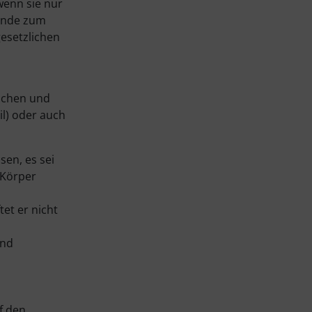
wenn sie nur
Kunde zum
esetzlichen
suchen und
il) oder auch
en, es sei
 Körper
et er nicht
und
uf den