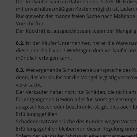
Der Verkäufer kann im Rahmen des § 439 BGB die vo
mit unverhältnismäßigen Kosten möglich ist. Liefert
Rückgewehr der mangelfreien Sache nach Maßgabe der
Vorschriften.
Der Rücktritt ist ausgeschlossen, wenn der Mangel g
6.2.
Ist der Käufer Unternehmer, hat er die Ware nac
diese innerhalb von 7 Werktagen dem Verkäufer anzuze
mündlich erfolgen kann.
6.3.
Weitergehende Schadenersatzansprüche des Kun
denn, der Verkäufer hat die Mängel arglistig versc
verursacht.
Der Verkäufer haftet nicht für Schäden, die nicht am
für entgangenen Gewinn oder für sonstige Vermöge
ausgeschlossen oder beschränkt ist, gilt dies auch 
Erfüllungsgehilfen.
Schadenersatzansprüche des Kunden wegen Vorsatz o
Erfüllungsgehilfen bleiben von dieser Regelung unbe
Sofern der Verkäufer fahrlässig eine vertragswesentli