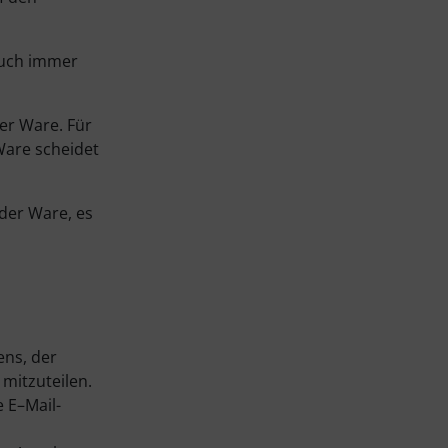
auch immer
ter Ware. Für
Ware scheidet
der Ware, es
ens, der
mitzuteilen.
 E–Mail-