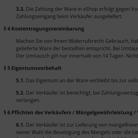
3.3.
Die Zahlung der Ware in eShop erfolgt gegen V
Sneakers
Zahlungseingang beim Verkäufer ausgeliefert.
Bühnentanz
§ 4 Kostentragungsvereinbarung
Machen Sie von Ihrem Widerrufsrecht Gebrauch, hab
Fitness- / Freizeitschuhe
gelieferte Ware der bestellten entspricht. Bei Umt
Der Umtausch gilt nur innerhalb von 14 Tagen. Nich
Trainingsschuhe
§ 5 Eigentumsvorbehalt
Trampolinschuhe
5.1.
Das Eigentum an der Ware verbleibt bis zur vol
Gardeschuhe,
5.2.
Der Verkäufer ist berechtigt, bei Zahlungsverz
verlangen.
Voltigieren
§ 6 Pflichten des Verkäufers / Mängelgewährleistung /
6.1.
Der Verkäufer ist zur Lieferung von mangelfreier
seiner Wahl die Beseitigung des Mangels oder die Li