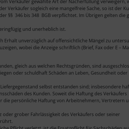
m Verkäufer gewählte Art der Nacherfüllung verweigern, 
 der Verkäufer sogleich eine mangelfreie Sache, so ist der 
 §§ 346 bis 348 BGB verpflichtet. Im Übrigen gelten die g
eringfügig und unerheblich ist.
h Erhalt unverzüglich auf offensichtliche Mängel zu unter
igen, wobei die Anzeige schriftlich (Brief, Fax oder E – Ma
den, gleich aus welchen Rechtsgründen, sind ausgeschloss
hwiegen oder schuldhaft Schäden an Leben, Gesundheit oder
 Liefergegenstand selbst entstanden sind; insbesondere haft
nsschäden des Kunden. Soweit die Haftung des Verkäufers
für die persönliche Haftung von Arbeitnehmern, Vertretern 
der grober Fahrlässigkeit des Verkäufers oder seiner
rührt.
che Pflicht verletzt, ist die Ersatzpflicht für Sachschäden a