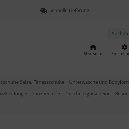
nge zum Login-Button
Springe zum Button für Einstellu
Schnelle Lieferung
Startseite
Einstell
gsschuhe Salsa, Fitnessschuhe
Unterwäsche und Bodyfor
nzkleidung
Tanzbedarf
Geschenkgutscheine
Beson