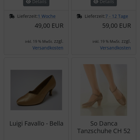
Strumpfhosen und Strümpfe
Roch Valley
Details
Details
Lieferzeit:
1 Woche
Lieferzeit:
7 - 12 Tage
Stulpen
Rumpf
49,00 EUR
59,00 EUR
Tango Argentino
Sansha
zzgl.
zzgl.
inkl. 19 % MwSt.
inkl. 19 % MwSt.
Versandkosten
Versandkosten
Training- und Wärmekleidung
SoDanca
Trikot und Body
Tangazos
Turnen - Kunstturnen
Tutus
Underwears
Luigi Favallo - Bella
So Danca
Voltigieren
Tanzschuhe CH 52