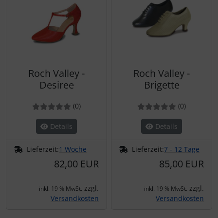
Roch Valley -
Roch Valley -
Desiree
Brigette
Bewertung: 0 von 5 Sternen!
Bewertungen
Bewertung: 0 von 5 Ster
Bewertun
(0
)
(0
)
Details
Details
Lieferzeit:
1 Woche
Lieferzeit:
7 - 12 Tage
82,00 EUR
85,00 EUR
zzgl.
zzgl.
inkl. 19 % MwSt.
inkl. 19 % MwSt.
Versandkosten
Versandkosten