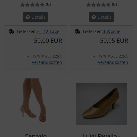
Bewertung: 0 von 5 Sternen!
Bewertungen
Bewertung: 0 von 5 Ster
Bewertun
(0
)
(0
)
Details
Details
Lieferzeit:
7 - 12 Tage
Lieferzeit:
1 Woche
59,00 EUR
59,95 EUR
zzgl.
zzgl.
inkl. 19 % MwSt.
inkl. 19 % MwSt.
Versandkosten
Versandkosten
Capezio
Luigi Favallo -