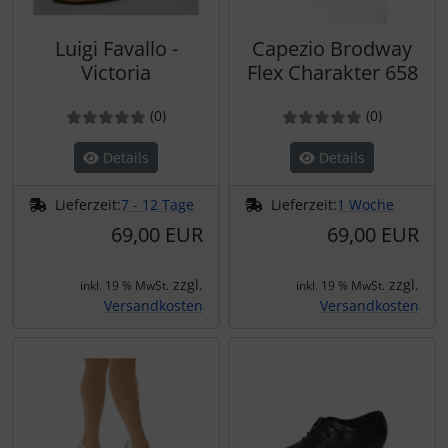
Luigi Favallo -
Capezio Brodway
Victoria
Flex Charakter 658
Bewertung: 0 von 5 Sternen!
Bewertungen
Bewertung: 0 von 5 Ster
Bewertun
(0
)
(0
)
Details
Details
Lieferzeit:
7 - 12 Tage
Lieferzeit:
1 Woche
69,00 EUR
69,00 EUR
zzgl.
zzgl.
inkl. 19 % MwSt.
inkl. 19 % MwSt.
Versandkosten
Versandkosten