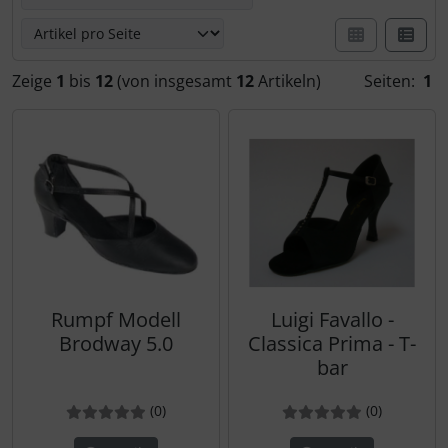
Orientalisch
fays
Zeige
1
bis
12
(von insgesamt
12
Artikeln)
Seiten:
1
Over and under
Ginadan
Pole Dance
Intermezzo
Prüfungs Kleidung
Iwa
Reiten
Luigi Favallo
Röcke und Wickelröcke
Motion Wear
Rumpf Modell
Luigi Favallo -
Brodway 5.0
Classica Prima - T-
Salsa
polecandy
bar
Shirts und Tops
pridance
Bewertung: 0 von 5 Sternen!
Bewertungen
Bewertung: 0 von 5 Ster
Bewertun
(0
)
(0
)