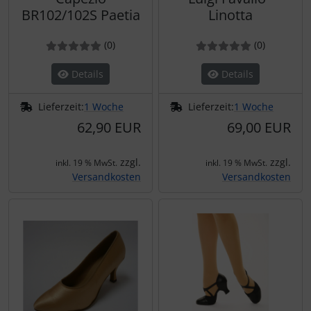
BR102/102S Paetia
Linotta
Bewertung: 0 von 5 Sternen!
Bewertungen
Bewertung: 0 von 5 Ster
Bewertun
(0
)
(0
)
Details
Details
Lieferzeit:
1 Woche
Lieferzeit:
1 Woche
62,90 EUR
69,00 EUR
zzgl.
zzgl.
inkl. 19 % MwSt.
inkl. 19 % MwSt.
Versandkosten
Versandkosten