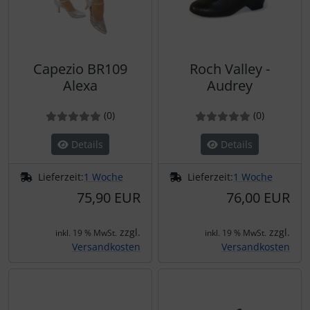
Capezio BR109
Roch Valley -
Alexa
Audrey
Bewertung: 0 von 5 Sternen!
Bewertungen
Bewertung: 0 von 5 Ster
Bewertun
(0
)
(0
)
Details
Details
Lieferzeit:
1 Woche
Lieferzeit:
1 Woche
75,90 EUR
76,00 EUR
zzgl.
zzgl.
inkl. 19 % MwSt.
inkl. 19 % MwSt.
Versandkosten
Versandkosten