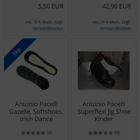
Strumpfhosen und Strümpfe
Roch Valley
5,50 EUR
42,90 EUR
Stulpen
Rumpf
zzgl.
zzgl.
inkl. 19 % MwSt.
inkl. 19 % MwSt.
Versandkosten
Versandkosten
Tango Argentino
Sansha
Training- und Wärmekleidung
SoDanca
Top
Trikot und Body
Tangazos
Turnen - Kunstturnen
Tutus
Antonio Pacelli
Antonio Pacelli
Gazelle, Softshoes,
Superflexi Jig Shoe
Underwears
Irish Dance
Kinder
Voltigieren
Bewertung: 0 von 5 Sternen!
Bewertungen
Bewertung: 0 von 5 Ster
Bewertun
(0
)
(0
)