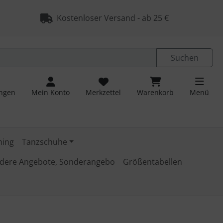
ngen
Springe zu den allgemeinen Informationen
Kostenloser Versand - ab 25 €
Suchen
ungen
Mein Konto
Merkzettel
Warenkorb
Menü
ming
Tanzschuhe
dere Angebote, Sonderangebo
Größentabellen