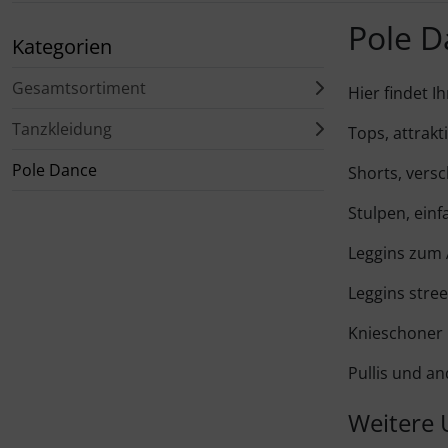
Parterreschuhe
Pole D
Kategorien
fays
Swing
Gesamtsortiment
Hier findet 
Ginadan
Turnen - Kunstturnen
Tanzkleidung
Tops, attrakt
Intermezzo
Pole Dance
Spitzenschuh
Shorts, vers
Iwa
Stulpen, einf
Tanzschuhe Latein
Luigi Favallo
Leggins zum
Tanzschuhe Standard
Leggins stre
Motion Wear
Charakterschuhe
Knieschoner
polecandy
Pullis und a
Griechische Sandalen
pridance
Weitere 
Gymnastikkappen