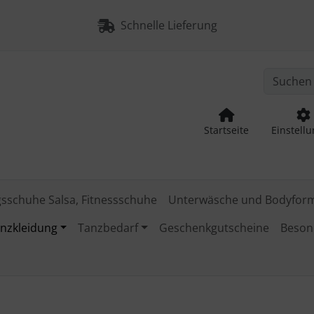
nge zum Login-Button
Springe zum Button für Einstellu
Schnelle Lieferung
Startseite
Einstell
gsschuhe Salsa, Fitnessschuhe
Unterwäsche und Bodyfor
nzkleidung
Tanzbedarf
Geschenkgutscheine
Beson