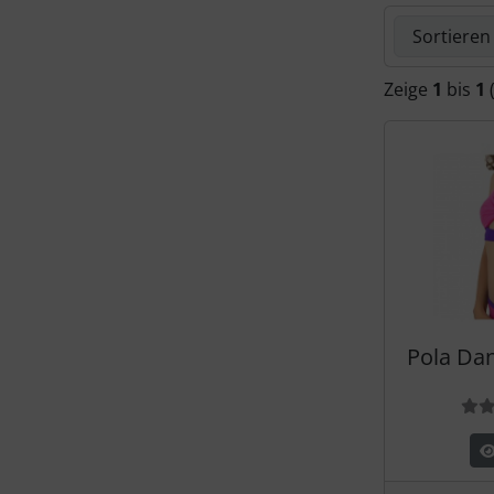
Roch Valley
Hier können 
Gymnastikschuhe Rhythmikschuhe
Rumpf
Flamenco
Zeige
1
bis
1
Sansha
Tango Argentino
SoDanca
Stepschuhe
Tangazos
Irish dancing
Bauchtanzschuhe
Pola Da
Boogie Woogie, Lindy Hop
Bewe
Rock'n Roll
Jazztanzschuhe