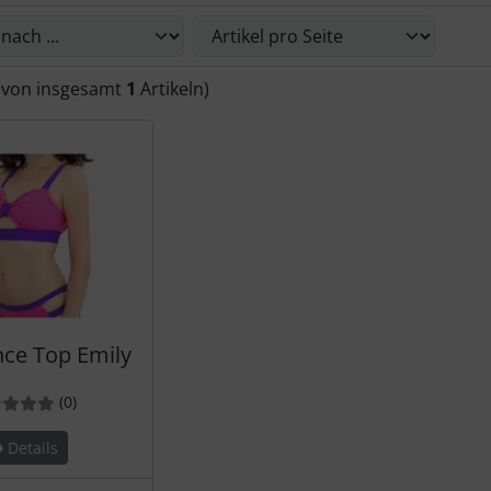
Sie die nachfolgenden Artikel umsortieren und zwischen ein
(von insgesamt
1
Artikeln)
nce Top Emily
rtung: 0 von 5 Sternen!
Bewertungen
(0
)
Details