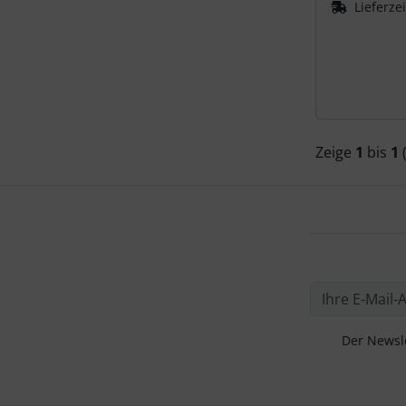
Lieferzei
Sneakers
Bühnentanz
Fitness- / Freizeitschuhe
Zeige
1
bis
1
Trainingsschuhe
Trampolinschuhe
Gardeschuhe,
Voltigieren
Der Newsle